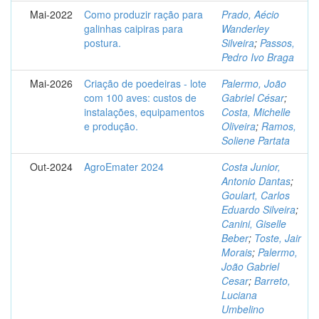
Mai-2022
Como produzir ração para
Prado, Aécio
galinhas caipiras para
Wanderley
postura.
Silveira
;
Passos,
Pedro Ivo Braga
Mai-2026
Criação de poedeiras - lote
Palermo, João
com 100 aves: custos de
Gabriel César
;
instalações, equipamentos
Costa, Michelle
e produção.
Oliveira
;
Ramos,
Soliene Partata
Out-2024
AgroEmater 2024
Costa Junior,
Antonio Dantas
;
Goulart, Carlos
Eduardo Silveira
;
Canini, Giselle
Beber
;
Toste, Jair
Morais
;
Palermo,
João Gabriel
Cesar
;
Barreto,
Luciana
Umbelino