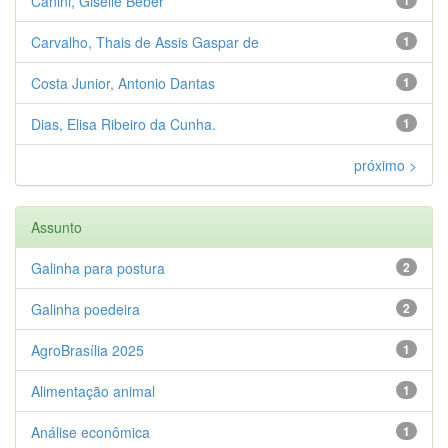
Canini, Giselle Beber
1
Carvalho, Thais de Assis Gaspar de
1
Costa Junior, Antonio Dantas
1
Dias, Elisa Ribeiro da Cunha.
1
próximo >
Assunto
Galinha para postura
2
Galinha poedeira
2
AgroBrasília 2025
1
Alimentação animal
1
Análise econômica
1