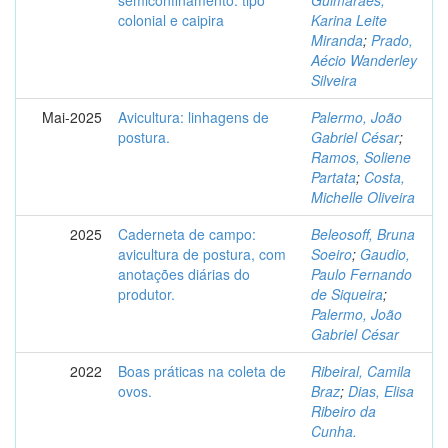
semiconfinamento: tipo
Guimarães,
colonial e caipira
Karina Leite
Miranda
;
Prado,
Aécio Wanderley
Silveira
Mai-2025
Avicultura: linhagens de
Palermo, João
postura.
Gabriel César
;
Ramos, Soliene
Partata
;
Costa,
Michelle Oliveira
2025
Caderneta de campo:
Beleosoff, Bruna
avicultura de postura, com
Soeiro
;
Gaudio,
anotações diárias do
Paulo Fernando
produtor.
de Siqueira
;
Palermo, João
Gabriel César
2022
Boas práticas na coleta de
Ribeiral, Camila
ovos.
Braz
;
Dias, Elisa
Ribeiro da
Cunha.