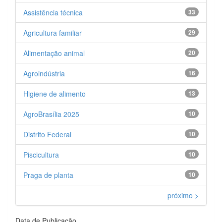
Assistência técnica
33
Agricultura familiar
29
Alimentação animal
20
Agroindústria
16
Higiene de alimento
13
AgroBrasília 2025
10
Distrito Federal
10
Piscicultura
10
Praga de planta
10
próximo >
Data de Publicação