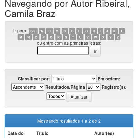
Navegando por Autor Ribeiral,
Camila Braz
Ir para:
0-9
A
B
C
D
E
F
G
H
I
J
K
L
M
N
O
P
Q
R
S
T
U
V
W
X
Y
Z
ou entre com as primeiras letras:
Classificar por:
Em ordem:
Resultados/Página
Registro(s):
Mostrando resultados 1 a 2 de 2
Data do
Título
Autor(es)