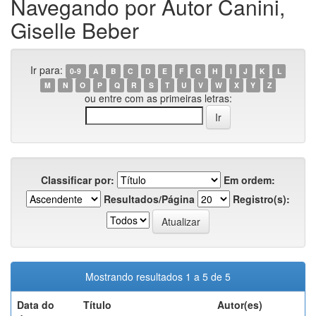
Navegando por Autor Canini,
Giselle Beber
Ir para:
0-9
A
B
C
D
E
F
G
H
I
J
K
L
M
N
O
P
Q
R
S
T
U
V
W
X
Y
Z
ou entre com as primeiras letras:
Classificar por:
Em ordem:
Resultados/Página
Registro(s):
Mostrando resultados 1 a 5 de 5
Data do
Título
Autor(es)