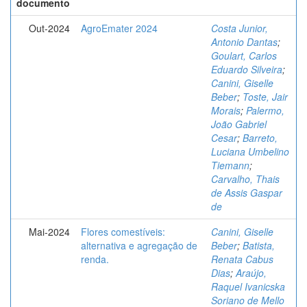
documento
Out-2024
AgroEmater 2024
Costa Junior,
Antonio Dantas
;
Goulart, Carlos
Eduardo Silveira
;
Canini, Giselle
Beber
;
Toste, Jair
Morais
;
Palermo,
João Gabriel
Cesar
;
Barreto,
Luciana Umbelino
Tiemann
;
Carvalho, Thais
de Assis Gaspar
de
Mai-2024
Flores comestíveis:
Canini, Giselle
alternativa e agregação de
Beber
;
Batista,
renda.
Renata Cabus
Dias
;
Araújo,
Raquel Ivanicska
Soriano de Mello