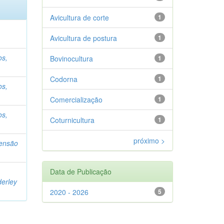
Avicultura de corte
1
Avicultura de postura
1
os,
Bovinocultura
1
Codorna
1
os,
Comercialização
1
os,
Coturnicultura
1
próximo >
tensão
Data de Publicação
erley
2020 - 2026
5