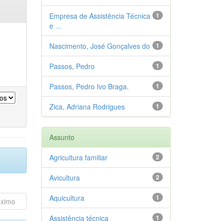
Empresa de Assistência Técnica
1
e ...
Nascimento, José Gonçalves do
1
Passos, Pedro
1
Passos, Pedro Ivo Braga.
1
Zica, Adriana Rodrigues
1
Assunto
Agricultura familiar
2
Avicultura
2
Aquicultura
1
ximo
Assistência técnica
1