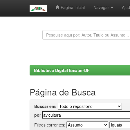
Página inicial
Navegar
Aju
Skip
navigation
Biblioteca Digital Emater-DF
Página de Busca
Buscar em:
por
Filtros correntes: