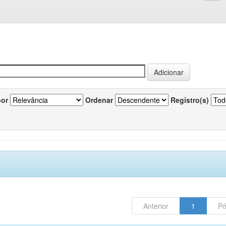
por
Ordenar
Registro(s)
Anterior
1
Pó