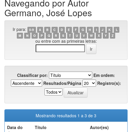
Navegando por Autor
Germano, José Lopes
Ir para:
0-9
A
B
C
D
E
F
G
H
I
J
K
L
M
N
O
P
Q
R
S
T
U
V
W
X
Y
Z
ou entre com as primeiras letras:
Classificar por:
Em ordem:
Resultados/Página
Registro(s):
Mostrando resultados 1 a 3 de 3
Data do
Título
Autor(es)