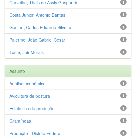
Carvalho, Thais de Assis Gaspar de
1
Costa Junior, Antonio Dantas
1
Goulart, Carlos Eduardo Silveira
1
Palermo, João Gabriel Cesar
1
Toste, Jair Morais
1
Assunto
Análise econômica
1
Avicultura de postura
1
Estatística de produção
1
Gramíneas
1
Produção - Distrito Federal
1