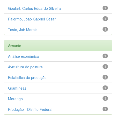
Goulart, Carlos Eduardo Silveira
1
Palermo, João Gabriel Cesar
1
Toste, Jair Morais
1
Assunto
Análise econômica
1
Avicultura de postura
1
Estatística de produção
1
Gramíneas
1
Morango
1
Produção - Distrito Federal
1